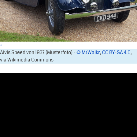
+
Alvis Speed von 1937 (Musterfoto) -
© MrWalkr
,
CC BY-SA 4.0
,
via Wikimedia Commons